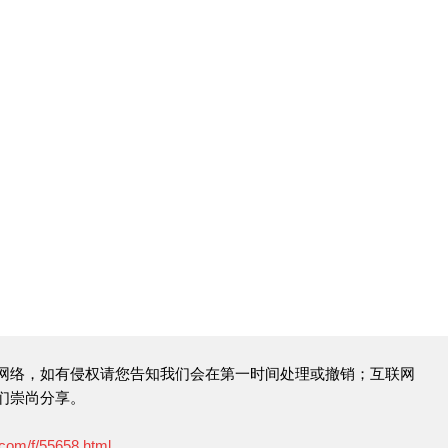
网络，如有侵权请您告知我们会在第一时间处理或撤销；互联网
们崇尚分享。
.com/f/55658.html