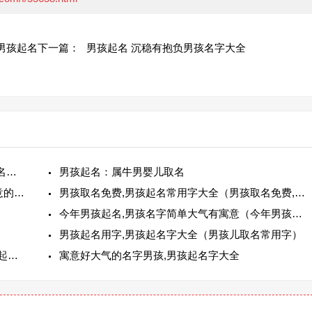
男孩起名
下一篇：
男孩起名 沉稳有抱负男孩名字大全
男孩起名用什么字好,男孩名字大全洋气（男孩起名用什么
男孩起名：属牛男婴儿取名
男孩起名好听有寓意的名字（男孩起名好听有寓意的名字有
男孩取名免费,男孩起名常用字大全（男孩取名免费,男孩起
今年男孩起名,男孩名字简单大气有寓意（今年男孩起名,31
男孩起名用字,男孩起名字大全（男孩儿取名常用字）
新生儿起名字,男孩起名大全2020年免费（新生儿起名字,男
寓意好大气的名字男孩,男孩起名字大全