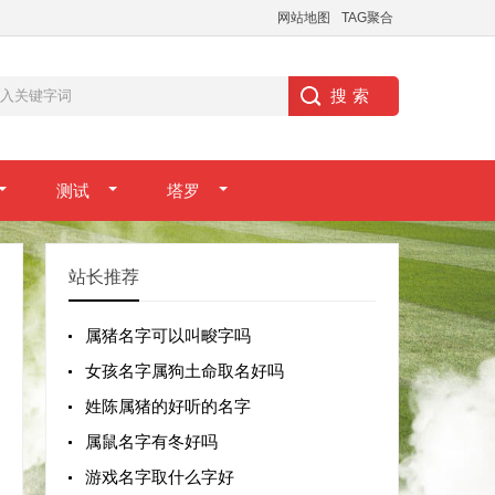
网站地图
TAG聚合
测试
塔罗
站长推荐
属猪名字可以叫畯字吗
女孩名字属狗土命取名好吗
姓陈属猪的好听的名字
属鼠名字有冬好吗
游戏名字取什么字好