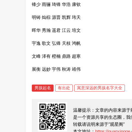
锋少 雨骊 琦锋 华浩 康钦
明铸 灿棕 源晋 凯辉 玮天
晖华 秀瀚 遥君 江云 培文
宇逸 歌文 弘锋 天枝 鸿帆
文峰 泽有 橙楠 鼎路 超寒
展衡 远妙 宇伟 秋涛 靖伟
男孩起名
有出处
寓意深远的男孩名字大全
温馨提示：文章的内容来源于
是一个资源共享的生态圈，我
转载请说明来源于"观星阁"
本文地址：
https://guanxingge