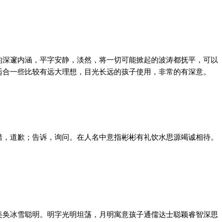
的深邃内涵，平字安静，淡然，将一切可能掀起的波涛都抚平，可以
适合一些比较有远大理想，目光长远的孩子使用，非常的有深意。
错，道歉；告诉，询问。在人名中意指彬彬有礼饮水思源竭诚相待。
美奂冰雪聪明。明字光明坦荡，月明寓意孩子通儒达士聪颖睿智深思