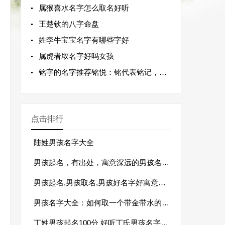
属猴喜水名字怎么取名好听
王楚钦的八字命盘
姓李牛宝宝名字有哪些字好
属虎者取名字好吗女孩
铭字的名字推荐铭悦：铭代表铭记，悦代表喜悦。寓意孩子能够铭记生活中的美好瞬间，始终保持乐观和积极的态度。铭萱：萱代表萱草，一种忘忧的植物。寓意孩子能够铭记美好，忘却烦恼，生活幸福。铭瑶：瑶代表美玉，象
点击排行
陆姓男孩名字大全
男孩起名，有出处，寓意深远的男孩名字大全
男孩起名,男孩取名,男孩好名字好寓意深远（男孩取名字寓意好的）
男孩名字大全：如何取一个带金带水的男孩名字
丁姓男孩起名100分 好听丁氏男孩名字大全洋气