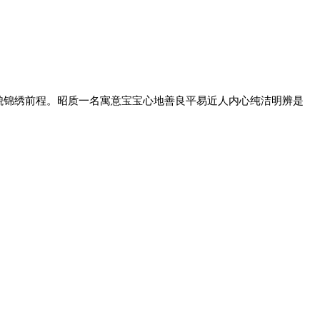
貌锦绣前程。昭质一名寓意宝宝心地善良平易近人内心纯洁明辨是