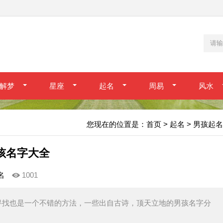
解梦
星座
起名
周易
风水
您现在的位置是：
首页
>
起名
>
男孩起名
孩名字大全
名
1001
寻找也是一个不错的方法，一些出自古诗，顶天立地的男孩名字分